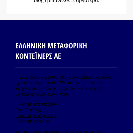
blog ή επανέλθετε αργότερα.
ΕΛΛΗΝΙΚΗ ΜΕΤΑΦΟΡΙΚΗ
ΚΟΝΤΕΪΝΕΡΣ ΑΕ
Η ΕΛΛΗΝΙΚΗ ΜΕΤΑΦΟΡΙΚΗ CONTAINERS ΑΕ είναι
πρωτοπόρος εταιρεία Εθνικών Μεταφορών,
Υπηρεσιών Container Logistics και Εμπορίας
Container όλων των τύπων.
Πολιτική Επιστροφών
Όροι Χρήσης
Πολιτική Απορρήτου
Πολιτική Cookies
© 2026 Ελληνική Μεταφορική Containers AE