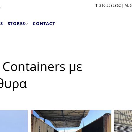
T: 210 5582862 | M: 6
E
S
STORES
CONTACT
 Containers με
θυρα