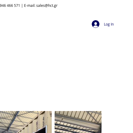
946 466 571 | E-mail:
sales@hct.gr
Log In