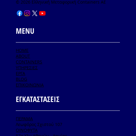
© 2026 Ελληνική Μεταφορική Containers AE
MENU
HOME
ABOUT
CONTAINERS
ΥΠΗΡΕΣΙΕΣ
ΕΡΓΑ
BLOG
ΕΠΙΚΟΙΝΩΝΙΑ
ΕΓΚΑΤΑΣΤΑΣΕΙΣ
ΠΕΡΑΜΑ
Λεωφόρος Σχιστού 107
ΟΙΝΟΦΥΤΑ
57ο Χλμ Αθηνών - Λαμίας