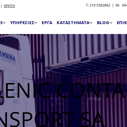
T: 210 5582862 | M: 694
|
ΚΡΗΤΗ
S
ΥΠΗΡΕΣΙΕΣ
ΕΡΓΑ
ΚΑΤΑΣΤΗΜΑΤΑ
BLOG
ΕΠΙ
LENIC CONTA
NSPORT SA