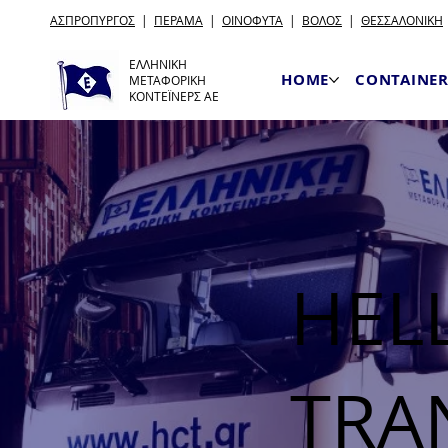
ΑΣΠΡΟΠΥΡΓΟΣ
|
ΠΕΡΑΜΑ
|
ΟΙΝΟΦΥΤΑ
|
ΒΟΛΟΣ
|
ΘΕΣΣΑΛΟΝΙΚΗ
ΕΛΛΗΝΙΚΗ
HOME
CONTAINER
ΜΕΤΑΦΟΡΙΚΗ
ΚΟΝΤΕΪΝΕΡΣ ΑΕ
HEL
TRA