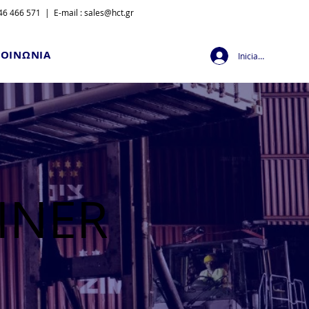
6 466 571 | E-mail :
sales@hct.gr
ΚΟΙΝΩΝΙΑ
Iniciar sesión
INER