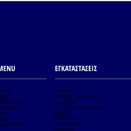
MENU
ΕΓΚΑΤΑΣΤΑΣΕΙΣ
HOME
ΠΕΡΑΜΑ
BOUT
Λεωφόρος Σχιστού 107
ONTAINERS
ΟΙΝΟΦΥΤΑ
ΠΗΡΕΣΙΕΣ
57ο Χλμ Αθηνών - Λαμίας
ΡΓΑ
ΒΟΛΟΣ
LOG
ΒΙΠΕ Βόλου
ΠΙΚΟΙΝΩΝΙΑ
ΘΕΣΣΑΛΟΝΙΚΗ
Καλοχώρι