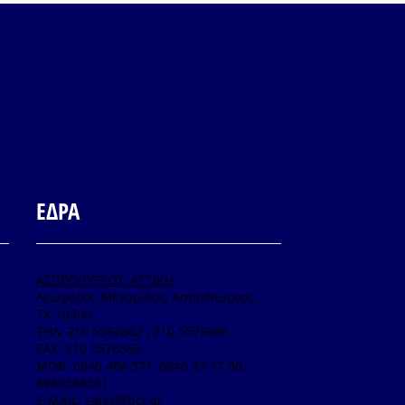
ΕΔΡΑ
ΑΣΠΡΟΠΥΡΓΟΣ, ΑΤΤΙΚΗ
Λεωφόρος Μεγαρίδος, Ασπρόπυργος,
ΤΚ.19300
TΗΛ: 210 5582862 , 210 5579366
FAX: 210 5576563
MOB: 6946 466 571, 6946 33 17 30,
6980568381
E-MAIL:
sales@hct.gr