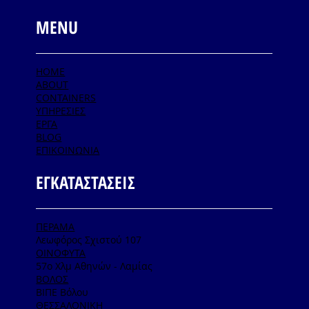
MENU
HOME
ABOUT
CONTAINERS
ΥΠΗΡΕΣΙΕΣ
ΕΡΓΑ
BLOG
ΕΠΙΚΟΙΝΩΝΙΑ
ΕΓΚΑΤΑΣΤΑΣΕΙΣ
ΠΕΡΑΜΑ
Λεωφόρος Σχιστού 107
ΟΙΝΟΦΥΤΑ
57ο Χλμ Αθηνών - Λαμίας
ΒΟΛΟΣ
ΒΙΠΕ Βόλου
ΘΕΣΣΑΛΟΝΙΚΗ