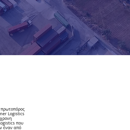
NERS ΑΕ
 πρωτοπόρος
er Logistics
ύχρονη
ogistics που
ν έναν από