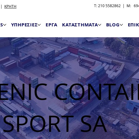
T: 210 5582862 | M: 694
|
ΚΡΗΤΗ
S
ΥΠΗΡΕΣΙΕΣ
ΕΡΓΑ
ΚΑΤΑΣΤΗΜΑΤΑ
BLOG
ΕΠΙ
ENIC CONTA
SPORT SA