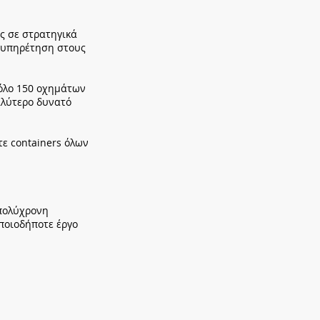
υς σε στρατηγικά
εξυπηρέτηση στους
όλο 150 οχημάτων
καλύτερο δυνατό
τε containers όλων
 πολύχρονη
ποιοδήποτε έργο