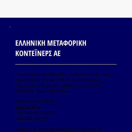
ΕΛΛΗΝΙΚΗ ΜΕΤΑΦΟΡΙΚΗ
ΚΟΝΤΕΪΝΕΡΣ ΑΕ
Η ΕΛΛΗΝΙΚΗ ΜΕΤΑΦΟΡΙΚΗ CONTAINERS ΑΕ είναι
πρωτοπόρος εταιρεία Εθνικών Μεταφορών,
Υπηρεσιών Container Logistics και Εμπορίας
Container όλων των τύπων.
Πολιτική Επιστροφών
Όροι Χρήσης
Πολιτική Απορρήτου
Πολιτική Cookies
© 2026 Ελληνική Μεταφορική Containers AE