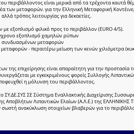
του περιβάλλοντος είναι μερικά από τα τρέχοντα καυτά θέμ
ομέα των μεταφορών. για την Ελληνική Μεταφορική Κοντέινε
αλλά τρόπος λειτουργίας για δεκαετίες.
με εξοπλισμό φιλικό προς το περιβάλλον (EURO 4/5).
ύγχρονο εξοπλισμό χαμηλών ρύπων
ου συνδυασμένων μεταφορών
 μεταφορών - περαιτέρω μείωση των κενών χιλιόμετρα (κυ
ων της επιχείρησης είναι απαραίτητη για την προστασία 
συνεργάζεται με εγκεκριμένους φορείς Συλλογής Λιπαντικώ
οφευχθεί η μόλυνση του περιβάλλοντος.
το ΣΥ.ΔΕ.ΣΥΣ ΣΕ Σύστημα Εναλλακτικής Διαχείρισης Συσσωρ
σης Αποβλήτων Λιπαντικών Ελαίων (Α.Λ.Ε.) της ΕΛΛΗΝΙΚΗ
ν σωστή ανακύκλωση στοιχείων βλαβερών για το περιβάλλο