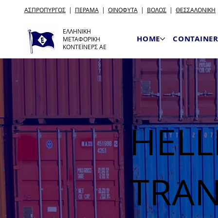
ΑΣΠΡΟΠΥΡΓΟΣ
|
ΠΕΡΑΜΑ
|
ΟΙΝΟΦΥΤΑ
|
ΒΟΛΟΣ
|
ΘΕΣΣΑΛΟΝΙΚΗ
ΕΛΛΗΝΙΚΗ
HOME
CONTAINER
ΜΕΤΑΦΟΡΙΚΗ
ΚΟΝΤΕΪΝΕΡΣ ΑΕ
HELL
TRAN