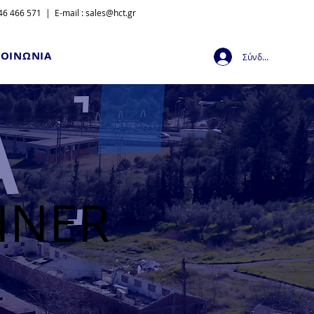
6 466 571 | E-mail :
sales@hct.gr
ΚΟΙΝΩΝΙΑ
Σύνδεση
INER