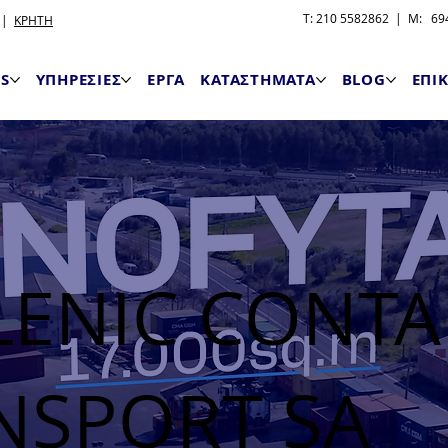
T: 210 5582862 | M: 694
|
ΚΡΗΤΗ
S
ΥΠΗΡΕΣΙΕΣ
ΕΡΓΑ
ΚΑΤΑΣΤΗΜΑΤΑ
BLOG
ΕΠΙ
LENIC CONTA
NSPORT SA