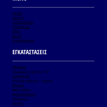
HOME
ABOUT
CONTAINERS
ΥΠΗΡΕΣΙΕΣ
ΕΡΓΑ
BLOG
ΕΠΙΚΟΙΝΩΝΙΑ
ΕΓΚΑΤΑΣΤΑΣΕΙΣ
ΠΕΡΑΜΑ
Λεωφόρος Σχιστού 107
ΟΙΝΟΦΥΤΑ
57ο Χλμ Αθηνών - Λαμίας
ΒΟΛΟΣ
ΒΙΠΕ Βόλου
ΘΕΣΣΑΛΟΝΙΚΗ
Καλοχώρι
ΚΡΗΤΗ