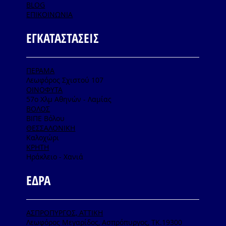
BLOG
ΕΠΙΚΟΙΝΩΝΙΑ
ΕΓΚΑΤΑΣΤΑΣΕΙΣ
ΠΕΡΑΜΑ
Λεωφόρος Σχιστού 107
ΟΙΝΟΦΥΤΑ
57ο Χλμ Αθηνών - Λαμίας
ΒΟΛΟΣ
ΒΙΠΕ Βόλου
ΘΕΣΣΑΛΟΝΙΚΗ
Καλοχώρι
ΚΡΗΤΗ
Ηράκλειο - Χανιά
ΕΔΡΑ
ΑΣΠΡΟΠΥΡΓΟΣ, ΑΤΤΙΚΗ
Λεωφόρος Μεγαρίδος, Ασπρόπυργος, ΤΚ.19300