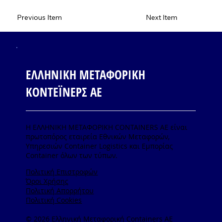
Previous Item
Next Item
ΕΛΛΗΝΙΚΗ ΜΕΤΑΦΟΡΙΚΗ
ΚΟΝΤΕΪΝΕΡΣ ΑΕ
Η ΕΛΛΗΝΙΚΗ ΜΕΤΑΦΟΡΙΚΗ CONTAINERS ΑΕ είναι
πρωτοπόρος εταιρεία Εθνικών Μεταφορών,
Υπηρεσιών Container Logistics και Εμπορίας
Container όλων των τύπων.
Πολιτική Επιστροφών
Όροι Χρήσης
Πολιτική Απορρήτου
Πολιτική Cookies
© 2026 Ελληνική Μεταφορική Containers AE