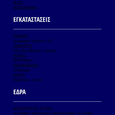
BLOG
ΕΠΙΚΟΙΝΩΝΙΑ
ΕΓΚΑΤΑΣΤΑΣΕΙΣ
ΠΕΡΑΜΑ
Λεωφόρος Σχιστού 107
ΟΙΝΟΦΥΤΑ
57ο Χλμ Αθηνών - Λαμίας
ΒΟΛΟΣ
ΒΙΠΕ Βόλου
ΘΕΣΣΑΛΟΝΙΚΗ
Καλοχώρι
ΚΡΗΤΗ
Ηράκλειο - Χανιά
ΕΔΡΑ
ΑΣΠΡΟΠΥΡΓΟΣ, ΑΤΤΙΚΗ
Λεωφόρος Μεγαρίδος, Ασπρόπυργος, ΤΚ.19300