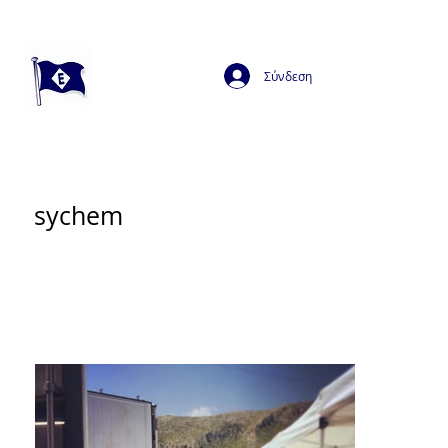
Σύνδεση
sychem