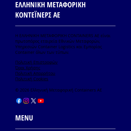
ΕΛΛΗΝΙΚΗ ΜΕΤΑΦΟΡΙΚΗ
ΚΟΝΤΕΪΝΕΡΣ ΑΕ
Η ΕΛΛΗΝΙΚΗ ΜΕΤΑΦΟΡΙΚΗ CONTAINERS ΑΕ είναι
πρωτοπόρος εταιρεία Εθνικών Μεταφορών,
Υπηρεσιών Container Logistics και Εμπορίας
Container όλων των τύπων.
Πολιτική Επιστροφών
Όροι Χρήσης
Πολιτική Απορρήτου
Πολιτική Cookies
© 2026 Ελληνική Μεταφορική Containers AE
MENU