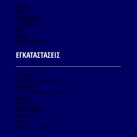
HOME
ABOUT
CONTAINERS
ΥΠΗΡΕΣΙΕΣ
ΕΡΓΑ
BLOG
ΕΠΙΚΟΙΝΩΝΙΑ
ΕΓΚΑΤΑΣΤΑΣΕΙΣ
ΠΕΡΑΜΑ
Λεωφόρος Σχιστού 107
ΟΙΝΟΦΥΤΑ
57ο Χλμ Αθηνών - Λαμίας
ΒΟΛΟΣ
ΒΙΠΕ Βόλου
ΘΕΣΣΑΛΟΝΙΚΗ
Καλοχώρι
ΚΡΗΤΗ
Ηράκλειο - Χανιά